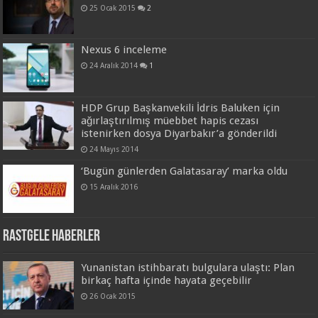
25 Ocak 2015
2
Nexus 6 inceleme
24 Aralık 2014
1
HDP Grup Başkanvekili İdris Baluken için
ağırlaştırılmış müebbet hapis cezası
istenirken dosya Diyarbakır’a gönderildi
24 Mayıs 2014
‘Bugün günlerden Galatasaray’ marka oldu
15 Aralık 2016
Rastgele Haberler
Yunanistan istihbaratı bulgulara ulaştı: Plan
birkaç hafta içinde hayata geçebilir
26 Ocak 2015