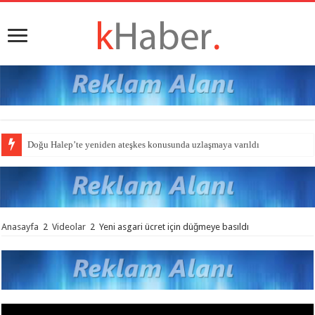
Doğu Halep’te yeniden ateşkes konusunda uzlaşmaya varıldı
Anasayfa
2
Videolar
2
Yeni asgari ücret için düğmeye basıldı