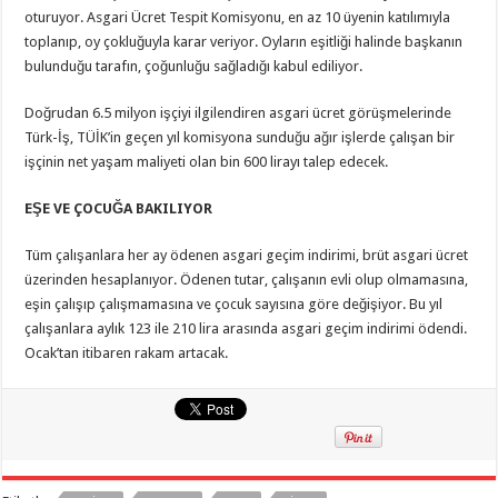
oturuyor. Asgari Ücret Tespit Komisyonu, en az 10 üyenin katılımıyla
toplanıp, oy çokluğuyla karar veriyor. Oyların eşitliği halinde başkanın
bulunduğu tarafın, çoğunluğu sağladığı kabul ediliyor.
Doğrudan 6.5 milyon işçiyi ilgilendiren asgari ücret görüşmelerinde
Türk-İş, TÜİK’in geçen yıl komisyona sunduğu ağır işlerde çalışan bir
işçinin net yaşam maliyeti olan bin 600 lirayı talep edecek.
EŞE VE ÇOCUĞA BAKILIYOR
Tüm çalışanlara her ay ödenen asgari geçim indirimi, brüt asgari ücret
üzerinden hesaplanıyor. Ödenen tutar, çalışanın evli olup olmamasına,
eşin çalışıp çalışmamasına ve çocuk sayısına göre değişiyor. Bu yıl
çalışanlara aylık 123 ile 210 lira arasında asgari geçim indirimi ödendi.
Ocak’tan itibaren rakam artacak.