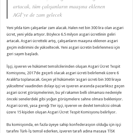
artacak, tüm çalışanların maaşına eklenen
AGİ’ye de zam gelecek
Yeni yılda tüm çalışanlar zam alacak. Halen net bin 300 lira olan asgari
ücret, yeni yılda artıyor. Böylece 6.5 milyon asgari ücretlinin geliri
artacak. Asgari ücretteki artış, çalışanların maaşına eklenen asgari
geçim indirimini de yükseltecek. Yeni asgari ücretin belirlenmesi için
geri sayım başladı.
İşçi, işveren ve hükümet temsilcilerinden oluşan Asgari Ücret Tespit
Komisyonu, 2017’de geçerli olacak asgari ücreti belirlemek üzere 6
Aralık’ta toplanacak. Geçen yıl hükümetin ‘asgari ücreti bin 300 liraya
yükseltme’ vaadinden dolayı işçi ve işveren arasında pazarlıksız geçen
asgari ücret görüşmelerinin, bu yıl rakamın belli olmaması nedeniyle
önceki senelerdeki gibi yoğun görüşmelere sahne olması bekleniyor.
Asgari ücreti, yasa gereği 5’er işçi, işveren ve devlet temsilcisi olmak
üzere 15 kişiden oluşan Asgari Ücret Tespit Komisyonu belirliyor.
Bu komisyonda, en fazla üyeye sahip konfederasyon olduğu için işçi
tarafını Türk-İş temsil ederken, işveren tarafı adına masaya TİSK