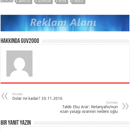
Etiketler
ARTICLE
AUTHOR
POST
VIDEO
Hakkında guv2000
Önceki
Dolar ne kadar? 30.11.2016
Sonraki
Taleb Ebu Arar: Netanyahu’nun
ezan yasağı ısrarının nedeni oğlu
Bir yanıt yazın