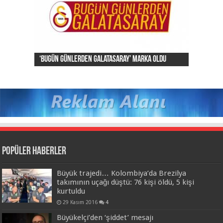
‘Kıymetli taşıyıcılar’ kadınları virüslerden
‘Bugün günlerden Galatasaray’ marka oldu
Lionel Messi evleniyor
Hayata pozitif bakın; uzun yaşayın
koruyor
FIFA listesinde yer alacak hakemler
Popüler Haberler
Büyük trajedi… Kolombiya’da Brezilya
takımının uçağı düştü: 76 kişi öldü, 5 kişi
kurtuldu
29 Kasım 2016
4
Büyükelçi’den ‘şiddet’ mesajı