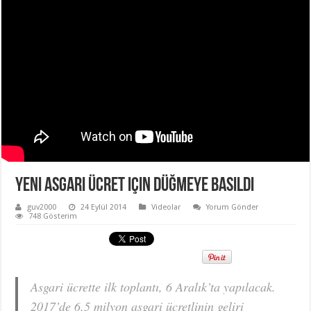
Yeni asgari ücret için düğmeye basıldı
guv2000
24 Eylül 2014
Videolar
Yorum Gönder
748 Gösterim
Asgari ücrette ilk toplantı, 6 Aralık’ta yapılacak.
2017’de 6.5 milyon asgari ücretlinin geliri