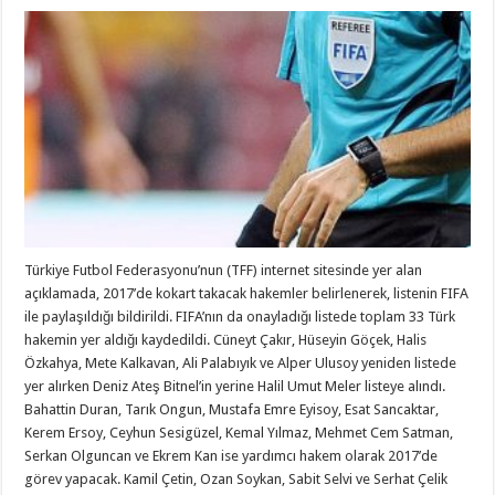
Türkiye Futbol Federasyonu’nun (TFF) internet sitesinde yer alan
açıklamada, 2017’de kokart takacak hakemler belirlenerek, listenin FIFA
ile paylaşıldığı bildirildi. FIFA’nın da onayladığı listede toplam 33 Türk
hakemin yer aldığı kaydedildi. Cüneyt Çakır, Hüseyin Göçek, Halis
Özkahya, Mete Kalkavan, Ali Palabıyık ve Alper Ulusoy yeniden listede
yer alırken Deniz Ateş Bitnel’in yerine Halil Umut Meler listeye alındı.
Bahattin Duran, Tarık Ongun, Mustafa Emre Eyisoy, Esat Sancaktar,
Kerem Ersoy, Ceyhun Sesigüzel, Kemal Yılmaz, Mehmet Cem Satman,
Serkan Olguncan ve Ekrem Kan ise yardımcı hakem olarak 2017’de
görev yapacak. Kamil Çetin, Ozan Soykan, Sabit Selvi ve Serhat Çelik