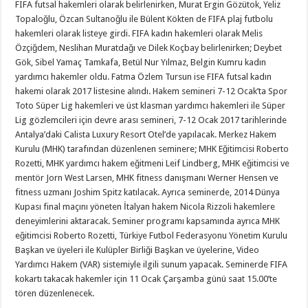
FIFA futsal hakemleri olarak belirlenirken, Murat Ergin Gözütok, Yeliz
Topaloğlu, Özcan Sultanoğlu ile Bülent Kökten de FIFA plaj futbolu
hakemleri olarak listeye girdi. FIFA kadın hakemleri olarak Melis
Özçiğdem, Neslihan Muratdağı ve Dilek Koçbay belirlenirken; Deybet
Gök, Sibel Yamaç Tamkafa, Betül Nur Yılmaz, Belgin Kumru kadın
yardımcı hakemler oldu. Fatma Özlem Tursun ise FIFA futsal kadın
hakemi olarak 2017 listesine alındı. Hakem semineri 7-12 Ocak’ta Spor
Toto Süper Lig hakemleri ve üst klasman yardımcı hakemleri ile Süper
Lig gözlemcileri için devre arası semineri, 7-12 Ocak 2017 tarihlerinde
Antalya’daki Calista Luxury Resort Otel’de yapılacak. Merkez Hakem
Kurulu (MHK) tarafından düzenlenen seminere; MHK Eğitimcisi Roberto
Rozetti, MHK yardımcı hakem eğitmeni Leif Lindberg, MHK eğitimcisi ve
mentör Jorn West Larsen, MHK fitness danışmanı Werner Hensen ve
fitness uzmanı Joshim Spitz katılacak. Ayrıca seminerde, 2014 Dünya
Kupası final maçını yöneten İtalyan hakem Nicola Rizzoli hakemlere
deneyimlerini aktaracak. Seminer programı kapsamında ayrıca MHK
eğitimcisi Roberto Rozetti, Türkiye Futbol Federasyonu Yönetim Kurulu
Başkan ve üyeleri ile Kulüpler Birliği Başkan ve üyelerine, Video
Yardımcı Hakem (VAR) sistemiyle ilgili sunum yapacak. Seminerde FIFA
kokartı takacak hakemler için 11 Ocak Çarşamba günü saat 15.00’te
tören düzenlenecek.