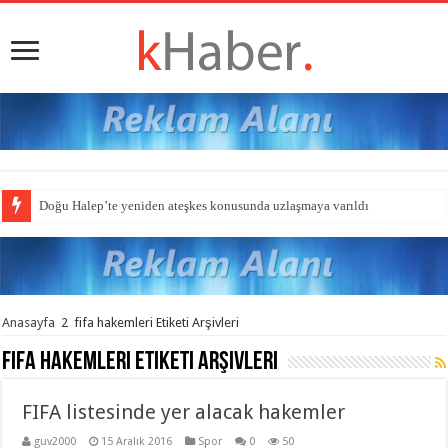
Doğu Halep’te yeniden ateşkes konusunda uzlaşmaya varıldı
Anasayfa
2
fifa hakemleri Etiketi Arşivleri
fifa hakemleri
Etiketi Arşivleri
FIFA listesinde yer alacak hakemler
guv2000
15 Aralık 2016
Spor
0
50