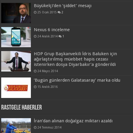
Büyükelçi’den ‘şiddet’ mesajı
25 Ocak 2015
2
Nexus 6 inceleme
24 Aralık 2014
1
HDP Grup Başkanvekili İdris Baluken için
ağırlaştırılmış müebbet hapis cezası
istenirken dosya Diyarbakır’a gönderildi
24 Mayıs 2014
‘Bugün günlerden Galatasaray’ marka oldu
15 Aralık 2016
Rastgele Haberler
İran’dan alınan doğalgaz miktarı azaldı
24 Temmuz 2014