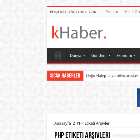
Reklam
Menü Ör
PERŞEMBE, AĞUSTOS 6, 2026
Dünya
Gündem
Ekonomi
Sıcak Haberler
Doğu Halep’te yeniden ateşkes
Anasayfa
2
PHP Etiketi Arşivleri
PHP
Etiketi Arşivleri