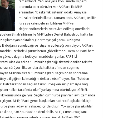
tamamlandı. Yeni anayasa konusunda iki parti
arasında bazı pürüzler var AK Parti ile MHP
arasındaki “başkanlık sistemi” odaklı Anayasa
müzakerelerinin ilk turu tamamlandı. AK Parti, teklife
itiraz ve çekincelerini bildiren MHP’ye
değerlendirmelerini ve revize edilmiş önerilerini
Başbakan Binali Yıldırım ile MHP Lideri Devlet Bahçeli bu hafta bir
 uzlaşılamayan noktaları gidermeye çalışacak. Uzlaşma
doğan’a sunulacağı ve istişare edileceği belirtiliyor. AK Parti
i madde üzerindeki pürüz henüz giderilemedi. Hem AK Parti hem
ere göre, uzlaşma bekleyen maddeler şunlar: PARTİLİ
mi olsa da adına ‘Cumhurbaşkanlığı sistemi’ denilen teklifte
irazı sürüyor. İlkesel olarak, halk tarafından seçilmiş
kmayan MHP’nin itirazı Cumhurbaşkanı seçiminden sonrasına
isiyle ilişiğinin kalmadığını deklare etsin” diyor. Bu, “Eskiden
r. Halk tarafından seçilen Cumhurbaşkanı’nın partisiyle bağı
kanı halkın tarafında olur” yaklaşımına oturtuluyor. GENEL
lık konusunda geliyor. Seçilen cumhurbaşkanı’nın aynı zamanda
çıkıyor. MHP, “Parti genel başkanları sadece Başbakanlık için
urbaşkanı adayları rekabet içinde olsun. Yoksa başka sıkıntılar
 aslında, “367 pürüzü’ de denilebilir. MHP, Cumhurbaşkanı
etvekilinin onayını yeterli buluyor. Ancak AK Parti 367