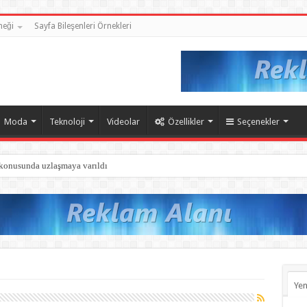
neği
Sayfa Bileşenleri Örnekleri
Moda
Teknoloji
Videolar
Özellikler
Seçenekler
 konusunda uzlaşmaya varıldı
Yen