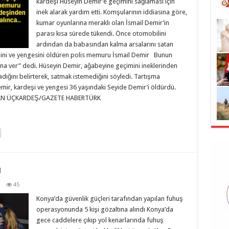
kardeşi Hüseyin Demir’e geçimini sağlaması için
inek alarak yardım etti. Komşularının iddiasına göre,
kumar oyunlarına meraklı olan İsmail Demir’in
parası kısa sürede tükendi. Önce otomobilini
ardından da babasından kalma arsalarını satan
ini ve yengesini öldüren polis memuru İsmail Demir Bunun
bana ver” dedi. Hüseyin Demir, ağabeyine geçimini ineklerinden
adığını belirterek, satmak istemediğini söyledi. Tartışma
emir, kardeşi ve yengesi 36 yaşındaki Seyide Demir’i öldürdü.
EYCAN ÜÇKARDEŞ/GAZETE HABERTÜRK
u
45
Konya’da güvenlik güçleri tarafından yapılan fuhuş
operasyonunda 5 kişi gözaltına alındı Konya’da
gece caddelere çıkıp yol kenarlarında fuhuş
‘Kıy