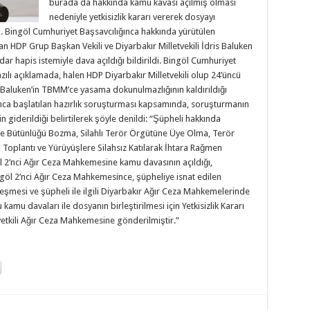
burada da hakkında kamu kavası açılmış olması
nedeniyle yetkisizlik kararı vererek dosyayı
 Bingöl Cumhuriyet Başsavcılığınca hakkında yürütülen
 HDP Grup Başkan Vekili ve Diyarbakır Milletvekili İdris Baluken
dar hapis istemiyle dava açıldığı bildirildi. Bingöl Cumhuriyet
zılı açıklamada, halen HDP Diyarbakır Milletvekili olup 24’üncü
 Baluken’in TBMM’ce yasama dokunulmazlığının kaldırıldığı
ınca başlatılan hazırlık soruşturması kapsamında, soruşturmanın
in giderildiği belirtilerek şöyle denildi: “Şüpheli hakkında
Ülke Bütünlüğü Bozma, Silahlı Terör Örgütüne Üye Olma, Terör
oplantı ve Yürüyüşlere Silahsız Katılarak İhtara Rağmen
 2’nci Ağır Ceza Mahkemesine kamu davasının açıldığı,
öl 2’nci Ağır Ceza Mahkemesince, şüpheliye isnat edilen
kleşmesi ve şüpheli ile ilgili Diyarbakır Ağır Ceza Mahkemelerinde
amu davaları ile dosyanın birleştirilmesi için Yetkisizlik Kararı
yetkili Ağır Ceza Mahkemesine gönderilmiştir.”