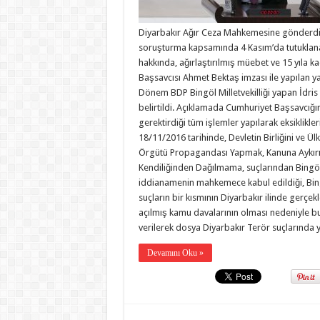
Diyarbakır Ağır Ceza Mahkemesine gönderdi.
soruşturma kapsamında 4 Kasım’da tutuklanan
hakkında, ağırlaştırılmış müebet ve 15 yıla ka
Başsavcısı Ahmet Bektaş imzası ile yapılan ya
Dönem BDP Bingöl Milletvekilliği yapan İdris
belirtildi. Açıklamada Cumhuriyet Başsavcığ
gerektirdiği tüm işlemler yapılarak eksiklikler
18/11/2016 tarihinde, Devletin Birliğini ve 
Örgütü Propagandası Yapmak, Kanuna Aykırı T
Kendiliğinden Dağılmama, suçlarından Bingöl
iddianamenin mahkemece kabul edildiği, Bing
suçların bir kısmının Diyarbakır ilinde gerçe
açılmış kamu davalarının olması nedeniyle bu k
verilerek dosya Diyarbakır Terör suçlarında 
Devamını Oku »