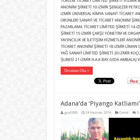
TURİZM TİCARET LİMİTED ŞİRKETİ 9 iZMİR 
ANONİM ŞİRKETİ 10 iZMİR ŞENGEZER PETRO
iZMİR ÜNİVERSAL KİMYA SANAYİ TİCARET A
ÜRÜNLERİ SANAYİ VE TİCARET ANONİM ŞİRK
PAZARLAMA TİCARET LİMİTED ŞİRKETİ 14 iZ
ŞİRKETİ 15 iZMİR ÇARŞI YÖNETİM VE ORG
YAYINCILIK VE İLETİŞİM HİZMETLERİ ANONİ
TİCARET ANONİM ŞİRKETİ 18 iZMİR LİMAN 
YAĞ SANAYİ LİMİTED ŞİRKETİ 20 iZMİR KÜ
ŞUBESİ 21 iZMİR H.A.K BAY GIDA AMBALAJ 
Devamını Oku »
Adana’da ‘Piyango Katliamı’
guv2000
24 Haziran 2014
Genel
0