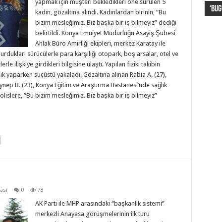
yapmak için müşteri bekledikleri öne sürülen 5
‘Bug
Lion
Haya
kor
FIFA
kadın, gözaltına alındı. Kadınlardan birinin, “Bu
bizim mesleğimiz. Biz başka bir iş bilmeyiz” dediği
belirtildi. Konya Emniyet Müdürlüğü Asayiş Şubesi
Ahlak Büro Amirliği ekipleri, merkez Karatay ile
dukları sürücülerle para karşılığı otopark, boş arsalar, otel ve
le ilişkiye girdikleri bilgisine ulaştı. Yapılan fiziki takibin
ık yaparken suçüstü yakaladı. Gözaltına alınan Rabia A. (27),
Zeynep B. (23), Konya Eğitim ve Araştırma Hastanesi’nde sağlık
olislere, “Bu bizim mesleğimiz. Biz başka bir iş bilmeyiz”
ası
0
78
AK Parti ile MHP arasındaki “başkanlık sistemi”
merkezli Anayasa görüşmelerinin ilk turu