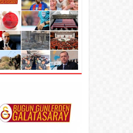
metli taşıyıcılar’ kadınları virüslerden