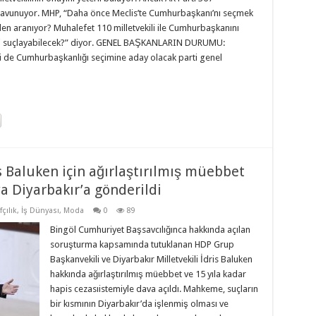
savunuyor. MHP, “Daha önce Meclis’te Cumhurbaşkanı’nı seçmek
en aranıyor? Muhalefet 110 milletvekili ile Cumhurbaşkanını
 mi suçlayabilecek?” diyor. GENEL BAŞKANLARIN DURUMU:
ri de Cumhurbaşkanlığı seçimine aday olacak parti genel
 Baluken için ağırlaştırılmış müebbet
ya Diyarbakır’a gönderildi
çılık
,
İş Dünyası
,
Moda
0
89
Bingöl Cumhuriyet Başsavcılığınca hakkında açılan
soruşturma kapsamında tutuklanan HDP Grup
Başkanvekili ve Diyarbakır Milletvekili İdris Baluken
hakkında ağırlaştırılmış müebbet ve 15 yıla kadar
hapis cezasıistemiyle dava açıldı. Mahkeme, suçların
bir kısmının Diyarbakır’da işlenmiş olması ve