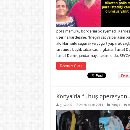
polis memuru, borçlarını ödeyemedi. Kardeş
üzerine kardeşine, “İneğini sat ve parasını 
aldıkları sütü sağarak ve yoğurt yaparak sağl
sırasında beylik tabancasını çıkaran İsmail D
İsmail Demir, jandarmaya teslim oldu. B
Devamını Oku »
Konya’da fuhuş operasyon
guv2000
24 Haziran 2014
Dünya
0