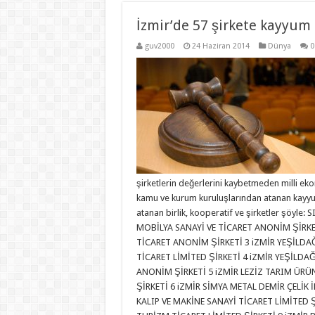
İzmir’de 57 şirkete kayyum 
guv2000
24 Haziran 2014
Dünya
0
şirketlerin değerlerini kaybetmeden milli e
kamu ve kurum kuruluşlarından atanan kayyum
atanan birlik, kooperatif ve şirketler şöyl
MOBİLYA SANAYİ VE TİCARET ANONİM ŞİRKE
TİCARET ANONİM ŞİRKETİ 3 iZMİR YEŞİLD
TİCARET LİMİTED ŞİRKETİ 4 iZMİR YEŞİLDA
ANONİM ŞİRKETİ 5 iZMİR LEZİZ TARIM ÜRÜ
ŞİRKETİ 6 iZMİR SİMYA METAL DEMİR ÇELİK 
KALIP VE MAKİNE SANAYİ TİCARET LİMİTED 