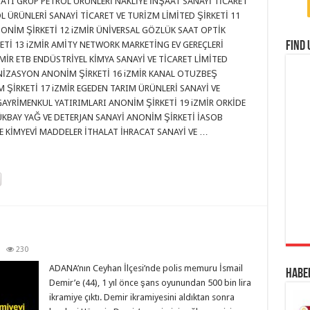
BATI GRUP PETROL ÜRÜNLERİ NAKLİYE İNŞAAT SANAYİ TİCARET
L ÜRÜNLERİ SANAYİ TİCARET VE TURİZM LİMİTED ŞİRKETİ 11
NONİM ŞİRKETİ 12 iZMİR ÜNİVERSAL GÖZLÜK SAAT OPTİK
Find 
ETİ 13 iZMİR AMİTY NETWORK MARKETİNG EV GEREÇLERİ
MİR ETB ENDÜSTRİYEL KİMYA SANAYİ VE TİCARET LİMİTED
ANİZASYON ANONİM ŞİRKETİ 16 iZMİR KANAL OTUZBEŞ
M ŞİRKETİ 17 iZMİR EGEDEN TARIM ÜRÜNLERİ SANAYİ VE
GAYRİMENKUL YATIRIMLARI ANONİM ŞİRKETİ 19 iZMİR ORKİDE
ÇÜKBAY YAĞ VE DETERJAN SANAYİ ANONİM ŞİRKETİ İASOB
VE KİMYEVİ MADDELER İTHALAT İHRACAT SANAYİ VE …
230
ADANA’nın Ceyhan İlçesi’nde polis memuru İsmail
Habe
Demir’e (44), 1 yıl önce şans oyunundan 500 bin lira
ikramiye çıktı. Demir ikramiyesini aldıktan sonra