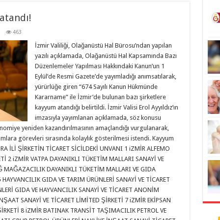
atandı!
463
İzmir Valiliği, Olağanüstü Hal Bürosu’ndan yapılan
yazılı açıklamada, Olağanüstü Hal Kapsamında Bazı
Düzenlemeler Yapılması Hakkındaki Kanun’un 1
Eylül’de Resmi Gazete’de yayımladığı anımsatılarak,
yürürlüğe giren “674 Sayılı Kanun Hükmünde
Kararname” ile İzmir’de bulunan bazı şirketlere
kayyum atandığı belirtildi. İzmir Valisi Erol Ayyıldız’ın
imzasıyla yayımlanan açıklamada, söz konusu
konomiye yeniden kazandırılmasının amaçlandığı vurgulanarak,
lara görevleri sırasında kolaylık gösterilmesi istendi. Kayyum
e: SIRA İLİ ŞİRKETİN TİCARET SİCİLDEKİ UNVANI 1 iZMİR ALFEMO
Tİ 2 iZMİR VATPA DAYANIKLI TÜKETİM MALLARI SANAYİ VE
AĞ MAĞAZACILIK DAYANIKLI TÜKETİM MALLARI VE GIDA
Ğ HAYVANCILIK GIDA VE TARIM ÜRÜNLERİ SANAYİ VE TİCARET
NLERİ GIDA VE HAYVANCILIK SANAYİ VE TİCARET ANONİM
İNŞAAT SANAYİ VE TİCARET LİMİTED ŞİRKETİ 7 iZMİR EKİPSAN
ŞİRKETİ 8 iZMİR BATINAK TRANSİT TAŞIMACILIK PETROL VE