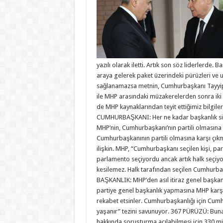
yazılı olarak iletti. Artık son söz liderlerde. 
araya gelerek paket üzerindeki pürüzleri ve
sağlanamazsa metnin, Cumhurbaşkanı Tayyip Er
ile MHP arasındaki müzakerelerden sonra ik
de MHP kaynaklarından teyit ettiğimiz bilgil
CUMHURBAŞKANI: Her ne kadar başkanlık siste
MHP’nin, Cumhurbaşkanı’nın partili olmasına it
Cumhurbaşkanının partili olmasına karşı çı
ilişkin. MHP, “Cumhurbaşkanı seçilen kişi, part
parlamento seçiyordu ancak artık halk seçiyo
kesilemez. Halk tarafından seçilen Cumhurbaş
BAŞKANLIK: MHP’den asıl itiraz genel başkan
partiye genel başkanlık yapmasına MHP karşı 
rekabet etsinler. Cumhurbaşkanlığı için Cumh
yaşanır” tezini savunuyor. 367 PÜRÜZÜ: Buna
hakkında soruşturma açılabilmesi için 330 mill