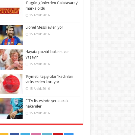
‘Bugün günlerden Galatasaray’
marka oldu
15 Aralık 2016
Lionel Messi evleniyor
15 Aralık 2016
Hayata pozitif bakın; uzun
yaşayın
15 Aralık 2016
‘Kıymetli taşıyıcılar’ kadınları
virüslerden koruyor
15 Aralık 2016
FIFA listesinde yer alacak
hakemler
15 Aralık 2016