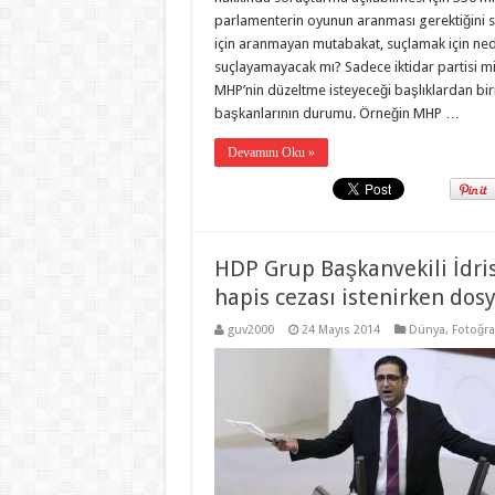
parlamenterin oyunun aranması gerektiğini 
için aranmayan mutabakat, suçlamak için ned
suçlayamayacak mı? Sadece iktidar partisi
MHP’nin düzeltme isteyeceği başlıklardan bi
başkanlarının durumu. Örneğin MHP …
Devamını Oku »
HDP Grup Başkanvekili İdris
hapis cezası istenirken dos
guv2000
24 Mayıs 2014
Dünya
,
Fotoğraf