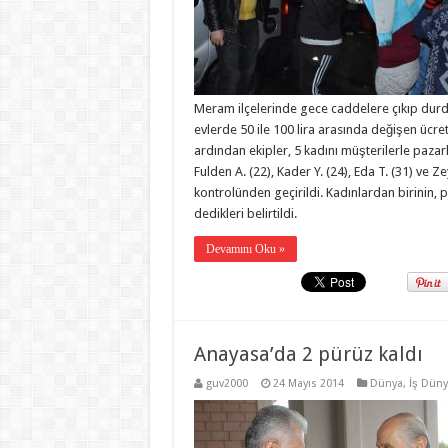
Meram ilçelerinde gece caddelere çıkıp durdur
evlerde 50 ile 100 lira arasında değişen ücretler
ardından ekipler, 5 kadını müşterilerle pazarl
Fulden A. (22), Kader Y. (24), Eda T. (31) ve 
kontrolünden geçirildi. Kadınlardan birinin, p
dedikleri belirtildi.
Devamını Oku »
Anayasa’da 2 pürüz kaldı
guv2000
24 Mayıs 2014
Dünya
,
İş Düny