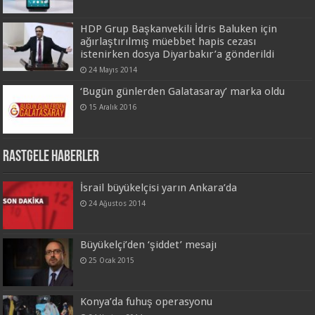
HDP Grup Başkanvekili İdris Baluken için
ağırlaştırılmış müebbet hapis cezası
istenirken dosya Diyarbakır’a gönderildi
24 Mayıs 2014
‘Bugün günlerden Galatasaray’ marka oldu
15 Aralık 2016
Rastgele Haberler
İsrail büyükelçisi yarın Ankara’da
24 Ağustos 2014
Büyükelçi’den ‘şiddet’ mesajı
25 Ocak 2015
Konya’da fuhuş operasyonu