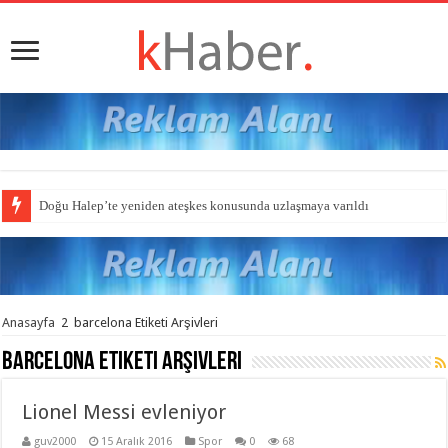
Doğu Halep’te yeniden ateşkes konusunda uzlaşmaya varıldı
Anasayfa
2
barcelona Etiketi Arşivleri
barcelona
Etiketi Arşivleri
Lionel Messi evleniyor
guv2000
15 Aralık 2016
Spor
0
68